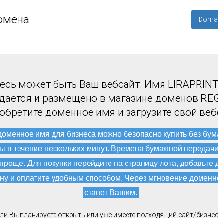
омена
Domai
есь может быть Ваш вебсайт. Имя LIRAPRINT
дается и размещено в магазине доменов REG
обретите доменное имя и загрузите свой веб
доменное имя для бизнеса можно безопасно купить без бу
ы в течение нескольких минут. Времена бумажной передач
 проще. Для покупки перейдите на страницу лота, добавьте 
ну и оплатите удобным способом. Через мгновение доменн
станет Вашим.
ли Вы планируете открыть или уже имеете подходящий сайт/бизнес