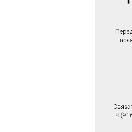
Перед
гара
Связа
8 (91