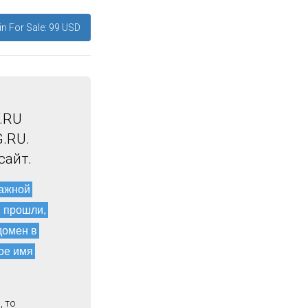
n For Sale: 99 USD
.RU
.RU.
сайт.
мажной
и прошли,
домен в
ое имя
, то