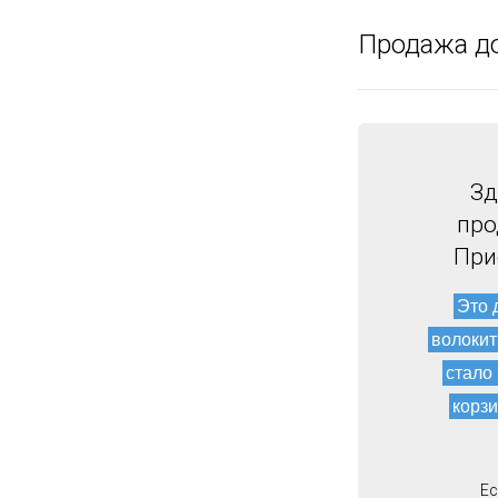
Продажа д
Зд
про
При
Это 
волокит
стало
корзи
Ес