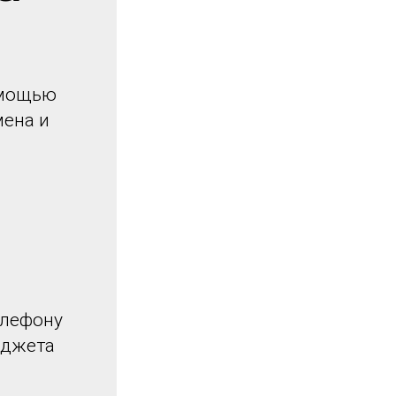
омощью
мена и
елефону
иджета