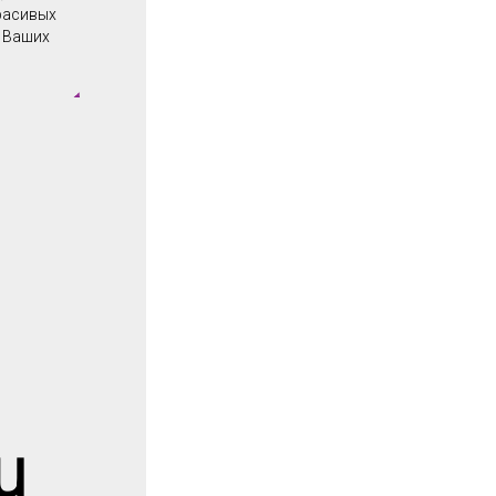
красивых
о Ваших
u